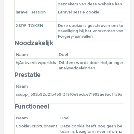
bezoekers van deze website kan identi
laravel_session
Laravel sessie cookie
XSRF-TOKEN
Deze cookie is geschreven om te help
beveiliging bij het voorkomen van Cro
Forgery-aanvallen.
Noodzakelijk
Naam
Doel
hjActiveViewportIds
Dit item wordt door Hotjar ingesteld 
analysedoeleinden.
Prestatie
Naam
Doe
ssupp_395b92d21b439f3f910e8edce71992ae9acffa9a
Deze
live
Functioneel
Naam
Doel
CookieScriptConsent
Deze cookie heeft nog geen beschrij
team is bezig om meer informatie te 