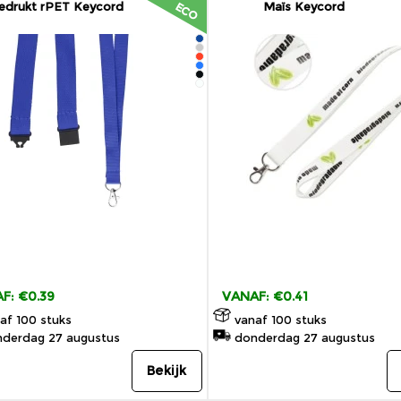
edrukt rPET Keycord
Maïs Keycord
ECO
F: €0.39
VANAF: €0.41
af 100 stuks
vanaf 100 stuks
derdag 27 augustus
donderdag 27 augustus
Bekijk