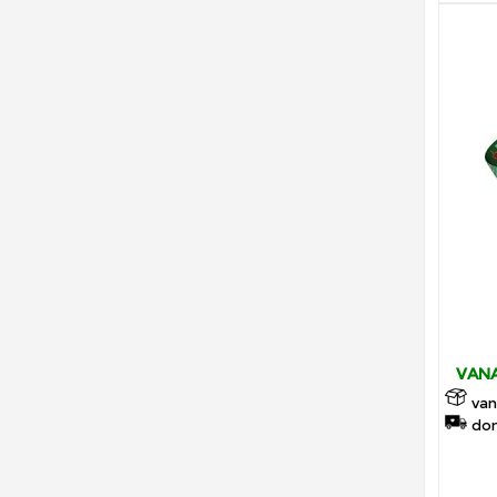
VANA
van
don