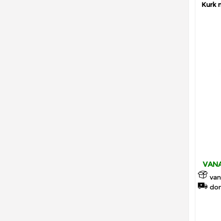
Kurk 
VANA
van
don