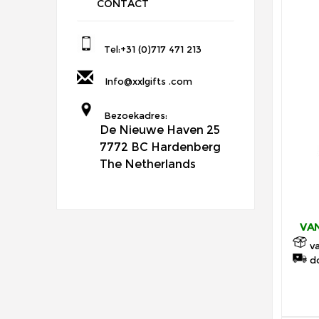
CONTACT
Tel:+31 (0)717 471 213
Info@xxlgifts .com
Bezoekadres:
De Nieuwe Haven 25
7772 BC Hardenberg
The Netherlands
VAN
va
do