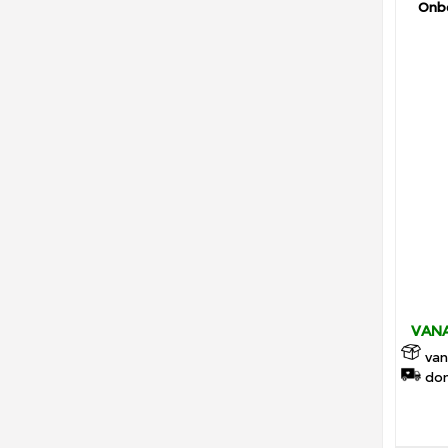
Onb
VANA
van
don