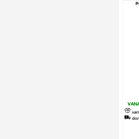
P
VANA
van
don