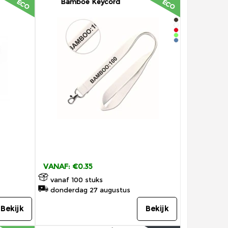
Bamboe Keycord
ECO
ECO
VANAF: €0.35
vanaf 100 stuks
donderdag 27 augustus
Bekijk
Bekijk