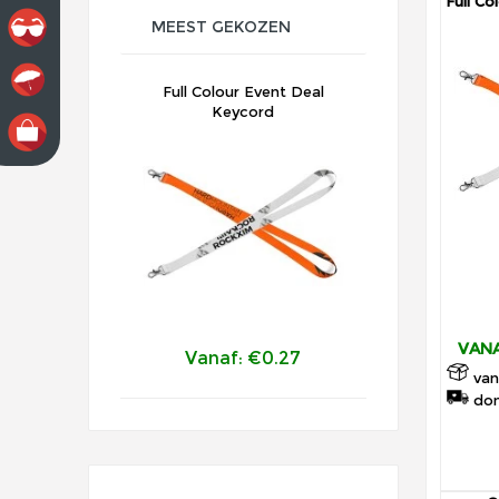
Full Co
MEEST GEKOZEN
Full Colour Event Deal
Keycord
VANA
Vanaf: €0.27
van
don