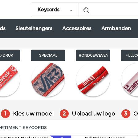
Keycords
ds
Sleutelhangers
Accessoires
Armbanden
EFDRUK
SPECIAAL
RONDGEWEVEN
FULL
1
Kies uw model
2
Upload uw logo
3
On
ORTIMENT KEYCORDS