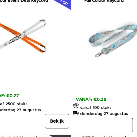
lour Event Deal Keycord
Full Colour Keycord
TOP
F: €0.27
VANAF: €0.28
af 2500 stuks
vanaf 100 stuks
derdag 27 augustus
donderdag 27 augustus
Bekijk