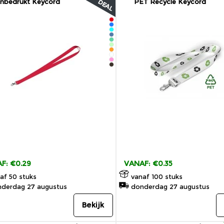
nbedrukt Keycord
PET Recycle Keycord
DEAL
F: €0.29
VANAF: €0.35
af 50 stuks
vanaf 100 stuks
derdag 27 augustus
donderdag 27 augustus
Bekijk