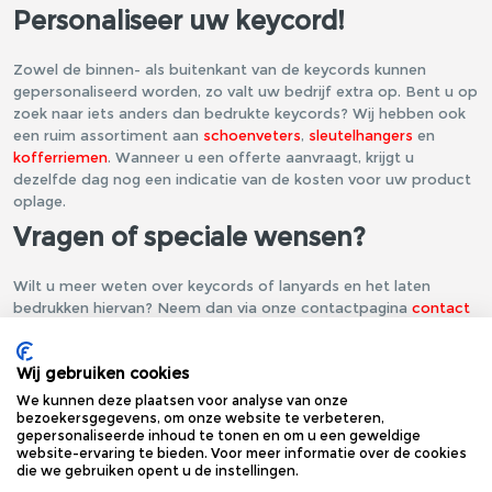
Personaliseer uw keycord!
Zowel de binnen- als buitenkant van de keycords kunnen
gepersonaliseerd worden, zo valt uw bedrijf extra op. Bent u op
zoek naar iets anders dan bedrukte keycords? Wij hebben ook
een ruim assortiment aan
schoenveters
,
sleutelhangers
en
kofferriemen
. Wanneer u een offerte aanvraagt, krijgt u
dezelfde dag nog een indicatie van de kosten voor uw product
oplage.
Vragen of speciale wensen?
Wilt u meer weten over keycords of lanyards en het laten
bedrukken hiervan? Neem dan via onze contactpagina
contact
op met een van onze specialisten. Zij helpen u graag verder.
Ook kunt u gerust met ons bellen. Wij vertellen u graag meer
Wij gebruiken cookies
over al onze mogelijkheden.
We kunnen deze plaatsen voor analyse van onze
bezoekersgegevens, om onze website te verbeteren,
gepersonaliseerde inhoud te tonen en om u een geweldige
website-ervaring te bieden. Voor meer informatie over de cookies
die we gebruiken opent u de instellingen.